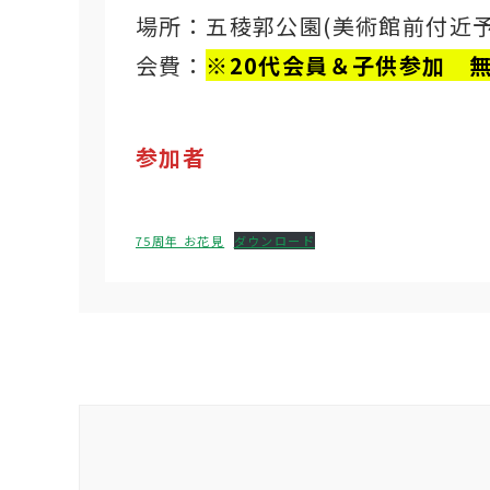
場所：五稜郭公園(美術館前付近予
会費：
※20代会員＆子供参加 
参加者 3
75周年 お花見
ダウンロード