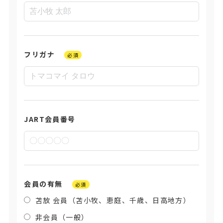
フリガナ
必須
JART会員番号
会員の有無
必須
苫放 会員（苫小牧、恵庭、千歳、日高地方）
非会員（一般）